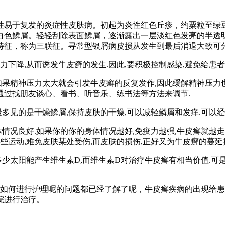
性易于复发的炎症性皮肤病。初起为炎性红色丘疹，约粟粒至绿
白色鳞屑。轻轻刮除表面鳞屑，逐渐露出一层淡红色发亮的半透
特征，称为三联征。寻常型银屑病皮损从发生到最后消退大致可
下降,从而诱发牛皮癣的发生.因此,要积极控制感染,避免给患者
如果精神压力太大就会引发牛皮癣的反复发作,因此缓解精神压力
以通过找朋友谈心、看书、听音乐、练书法等方法来调节.
多见的是干燥鳞屑,保持皮肤的干燥,可以减轻鳞屑和发痒.可以经
情况良好.如果你的你的身体情况越好,免疫力越强,牛皮癣就越走
些运动,难免皮肤某处受伤,而皮肤的损伤,正好又为牛皮癣的蔓延
少太阳能产生维生素D,而维生素D对治疗牛皮癣有相当价值.可是
如何进行护理呢的问题都已经了解了呢，牛皮癣疾病的出现给患
院进行治疗。