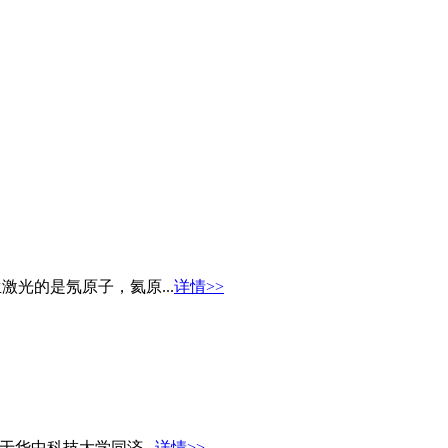
激光的是氖原子，氦原...
详情>>
于华中科技大学同济...
详情>>