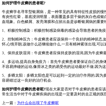
如何护理牛皮癣的患者呢?
牛皮癣学名寻常型银屑病，是一种常见的具有特征性皮损的慢
有炎性红晕，基底浸润明显，表面覆盖多层干燥的灰白色或银
血现象。白色鳞屑、发亮薄膜和点状出血是诊断银屑病的重要
1、积极控制感染：积极控制感染病毒的感染会导致患者的免疫力
2、控制精神压力：牛皮癣患者应该保持一个良好的精神状态,
怀,心情开朗,该做什么还继续做什么.一旦有精神紧张出现,可
3、保持皮肤湿润：牛皮癣患者应保持皮肤的湿润,因为牛皮癣最
4、多运动,提高自身免疫力：首先牛皮癣患者要保证自己的身体
不容易摔碰的运动,像滑冰之类的易受伤的运动最好不做.因为这
5、多晒太阳：多晒太阳也是可以起到一定的治疗作用的.因为多
容易错过这一良好的治疗机会.
如何护理牛皮癣的患者呢?
现在大家是否对于牛皮癣的患者应该
常生活当中对于牛皮癣疾病的出现是一定要及时的去正规的医
上一篇：
为什么会出现了牛皮癣呢