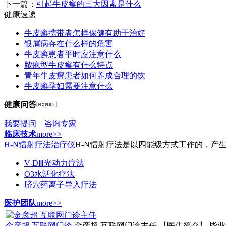
下一篇：
引起牛皮癣的三大因素是什么
健康速递
牛皮癣携带者怎样保健有助于治好
银屑病存在什么样的危害
牛皮癣患者平时应注意什么
脓疱型牛皮癣有什么特点
青年牛皮癣患者如何养成合理的饮
牛皮癣孕妇需要注意什么
健康问答
我要提问
咨询专家
临床技术
more>>
H-N镭射疗法治疗仪
H-N镭射疗法是以四能级方式工作的，产生
V-DⅢ光动力疗法
O3水活化疗法
脐穴药离子导入疗法
医护团队
more>>
金彦超 互联网门诊
金彦超 互联网门诊主任 【医生简介】 毕业